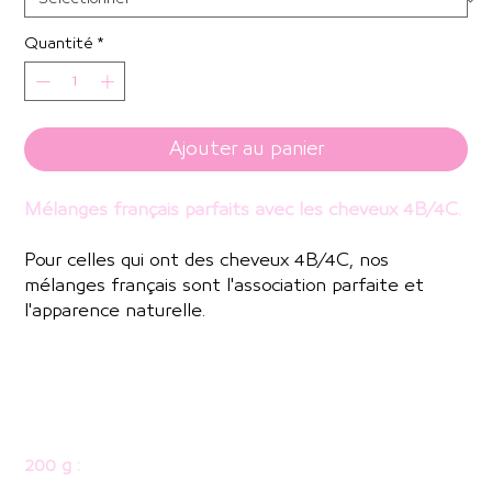
Quantité
*
Ajouter au panier
Mélanges français parfaits avec les cheveux 4B/4C.
Pour celles qui ont des cheveux 4B/4C, nos
mélanges français sont l'association parfaite et
l'apparence naturelle.
Ces cheveux sont non seulement durables, mais également
doux et faciles à coiffer, offrant un look luxueux et accrocheur
qui parle vraiment d'eux-mêmes.
200 g :
comprend 2 paquets SDD et un frontal ou
une fermeture.